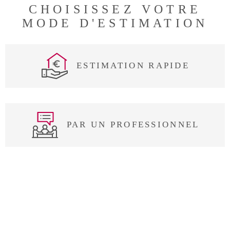
CHOISISSEZ VOTRE
MODE D'ESTIMATION
ESTIMATION RAPIDE
PAR UN PROFESSIONNEL
J'OBTIENS UNE
JE SOUHAITE UNE ESTIMATION
POUR
ESTIMATION EN 4
TYPE OFFRE
ÉTAPES