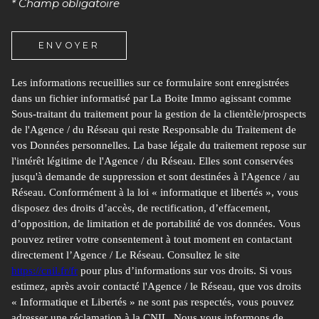
* Champ obligatoire
Et Des Informations Relatives Au Traitement De Mes
Données Personnelles (*)*
ENVOYER
ENVOYER
Les informations recueillies sur ce formulaire sont enregistrées
dans un fichier informatisé par La Boite Immo agissant comme
Les informations recueillies sur ce formulaire sont enregistrées dans
Sous-traitant du traitement pour la gestion de la clientèle/prospects
un fichier informatisé par La Boite Immo agissant comme Sous-
de l'Agence / du Réseau qui reste Responsable du Traitement de
traitant du traitement pour la gestion de la clientèle/prospects de
vos Données personnelles. La base légale du traitement repose sur
l'Agence / du Réseau qui reste Responsable du Traitement de vos
l'intérêt légitime de l'Agence / du Réseau. Elles sont conservées
Données personnelles. La base légale du traitement repose sur
jusqu'à demande de suppression et sont destinées à l'Agence / au
l'intérêt légitime de l'Agence / du Réseau. Elles sont conservées
Réseau. Conformément à la loi « informatique et libertés », vous
jusqu'à demande de suppression et sont destinées à l'Agence / au
disposez des droits d’accès, de rectification, d’effacement,
Réseau. Conformément à la loi « informatique et libertés », vous
d’opposition, de limitation et de portabilité de vos données. Vous
disposez des droits d’accès, de rectification, d’effacement,
pouvez retirer votre consentement à tout moment en contactant
d’opposition, de limitation et de portabilité de vos données. Vous
directement l’Agence / Le Réseau. Consultez le site
pouvez retirer votre consentement à tout moment en contactant
https://cnil.fr/fr
pour plus d’informations sur vos droits. Si vous
directement l’Agence / Le Réseau. Consultez le site
https://cnil.fr/fr
estimez, après avoir contacté l'Agence / le Réseau, que vos droits
pour plus d’informations sur vos droits. Si vous estimez, après avoir
« Informatique et Libertés » ne sont pas respectés, vous pouvez
contacté l'Agence / le Réseau, que vos droits « Informatique et
adresser une réclamation à la CNIL. Nous vous informons de