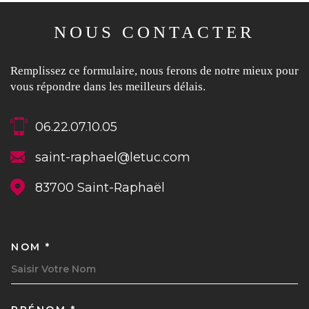
Vendre Mon Bien
Louer Mon Bien
NOUS CONTACTER
1
2
3
4
Remplissez ce formulaire, nous ferons de notre mieux pour
JE RENSEIGNE LES
vous répondre dans les meilleurs délais.
INFORMATIONS DE MON BIEN
06.22.07.10.05
JE SÉLECTIONNE LE TYPE DE
TYPE DE BIEN *
BIEN
saint-raphael@letuc.com
Sélectionnez Le Type De Bien
83700
Saint-Raphaël
ADRESSE DU BIEN *
Appartement
Maison
NOM *
TRAD_MELTEM_VOSCOORDON
DATE DE DISPONIBILITÉ *
SUIVANT