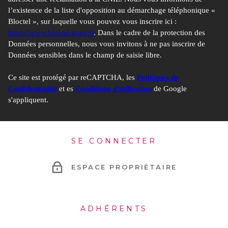
Libertés » ne sont pas respectés, vous pouvez adresser une
l’existence de la liste d'opposition au démarchage téléphonique «
réclamation à la CNIL. Nous vous informons de l’existence de la
Bloctel », sur laquelle vous pouvez vous inscrire ici :
liste d'opposition au démarchage téléphonique « Bloctel », sur
https://www.bloctel.gouv.fr
. Dans le cadre de la protection des
laquelle vous pouvez vous inscrire ici :
https://www.bloctel.gouv.fr
.
Données personnelles, nous vous invitons à ne pas inscrire de
Dans le cadre de la protection des Données personnelles, nous vous
Données sensibles dans le champ de saisie libre.
invitons à ne pas inscrire de Données sensibles dans le champ de
saisie libre.
Ce site est protégé par reCAPTCHA, les
Politiques de
Confidentialité
et es
Conditions d'utilisation
de Google
Ce site est protégé par reCAPTCHA, les
Politiques de
s'appliquent.
Confidentialité
et es
Conditions d'utilisation
de Google
s'appliquent.
SE CONNECTER
ESPACE PROPRIÉTAIRE
ADHÉRENTS